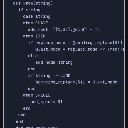
  def know(string)

    if string

      case string

      when CHAVE 

        add_root  [$1,$2].join(" - ")

      when ITEM

        if replace_node = @pending_replace[$1]

           @last_node = replace_node << Tree::Tre
        else

           add_node string

        end

        if string =~ LINK

           @pending_replace[$1] = @last_node

        end

      when SPECIE

         add_specie $1

      end

    end

   end

   def add_root name
