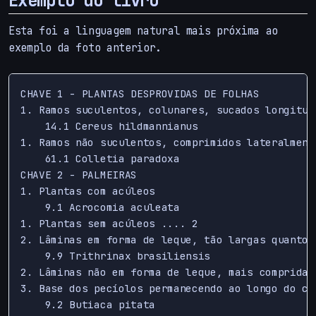
Exemplo do livro
Esta foi a linguagem natural mais próxima ao
exemplo da foto anterior.
CHAVE 1 - PLANTAS DESPROVIDAS DE FOLHAS

1. Ramos suculentos, colunares, sucados longitud
    14.1 Cereus hildmannianus

1. Ramos não suculentos, comprimidos lateralment
    61.1 Colletia paradoxa

CHAVE 2 - PALMEIRAS

1. Plantas com acúleos

    9.1 Acrocomia aculeata

1. Plantas sem acúleos .... 2

2. Lâminas em forma de leque, tão largas quanto c
    9.9 Trithrinax brasiliensis

2. Lâminas não em forma de leque, mais compridas 
3. Base dos pecíolos permanecendo ao longo do cau
    9.2 Butiaca pitata
