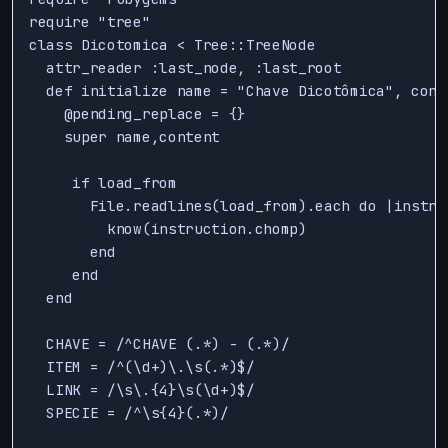
require "tree"

class Dicotomica < Tree::TreeNode

  attr_reader :last_node, :last_root

  def initialize name = "Chave Dicotômica", cont
    @pending_replace = {}

    super name,content

     if load_from

       File.readlines(load_from).each do |instruc
         know(instruction.chomp)

       end

     end

  end

  CHAVE = /^CHAVE (.*) - (.*)/

  ITEM = /^(\d+)\.\s(.*)$/

  LINK = /\s\.{4}\s(\d+)$/

  SPECIE = /^\s{4}(.*)/
