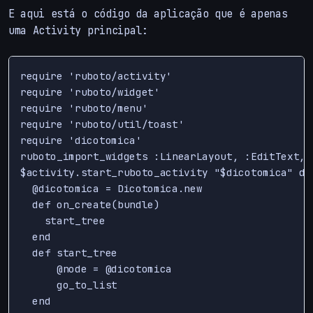
E aqui está o código da aplicação que é apenas
uma Activity principal:
require 'ruboto/activity'

require 'ruboto/widget'

require 'ruboto/menu'

require 'ruboto/util/toast'

require 'dicotomica'

ruboto_import_widgets :LinearLayout, :EditText, 
$activity.start_ruboto_activity "$dicotomica" do

  @dicotomica = Dicotomica.new

  def on_create(bundle)

    start_tree

  end

  def start_tree

      @node = @dicotomica

      go_to_list 

  end
