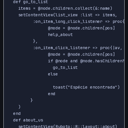
  def go_to_list 

    items = @node.children.collect(&:name)

    setContentView(list_view :list => items, 

          :on_item_long_click_listener => proc{|
                @node = @node.children[pos]

                help_about

          },

          :on_item_click_listener => proc{|av, v,
                @node = @node.children[pos]

                if @node and @node.hasChildren?

                  go_to_list

                else

                  toast("Espécie encontrada")

                end

         }

    )

  end

  def about_us

    setContentView(Ruboto::R::layout::about)
