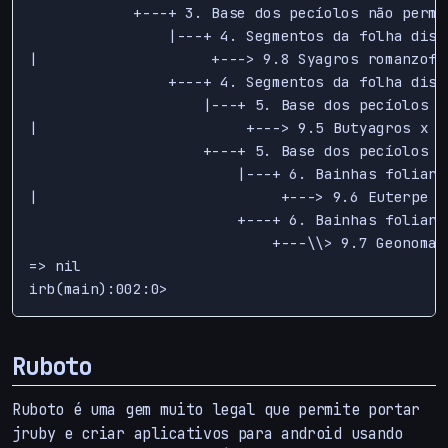
            +---+ 3. Base dos pecíolos não perma
                |---+ 4. Segmentos da folha disp
|                    +---> 9.8 Syagros romanzoffi
                +---+ 4. Segmentos da folha disp
                    |---+ 5. Base dos pecíolos de
|                        +---> 9.5 Butyagros x na
                    +---+ 5. Base dos pecíolos de
                        |---+ 6. Bainhas foliare
|                            +---> 9.6 Euterpe ed
                        +---+ 6. Bainhas foliare
                            +---\\> 9.7 Geonoma s
=> nil

Ruboto
Ruboto é uma gem muito legal que permite portar
jruby e criar aplicativos para android usando