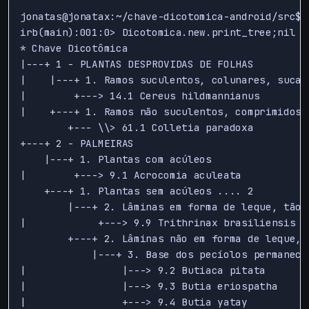
jonatas@jonatax:~/chave-dicotomica-android/src$ 
irb(main):001:0> Dicotomica.new.print_tree;nil

* Chave Dicotômica

|---+ 1 - PLANTAS DESPROVIDAS DE FOLHAS

|    |---+ 1. Ramos suculentos, colunares, sucad
|        +---> 14.1 Cereus hildmannianus

|    +---+ 1. Ramos não suculentos, comprimidos 
        +--- \\> 61.1 Colletia paradoxa

+---+ 2 - PALMEIRAS

    |---+ 1. Plantas com acúleos

|        +---> 9.1 Acrocomia aculeata

    +---+ 1. Plantas sem acúleos .... 2

        |---+ 2. Lâminas em forma de leque, tão 
|            +---> 9.9 Trithrinax brasiliensis

        +---+ 2. Lâminas não em forma de leque, 
            |---+ 3. Base dos pecíolos permanece
|                |---> 9.2 Butiaca pitata

|                |---> 9.3 Butia eriospatha

|                +---> 9.4 Butia yatay
