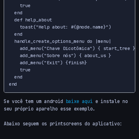
    true

  end

  def help_about

    toast("Help about: #{@node.name}")

  end

  handle_create_options_menu do |menu|

    add_menu("Chave Dicotômica") { start_tree }

    add_menu("Sobre nós") { about_us }

    add_menu("Exit") {finish}

    true

  end

Se você tem um android
baixe aqui
e instale no
seu próprio aparelho esse exemplo.
Abaixo seguem os printscreens do aplicativo: